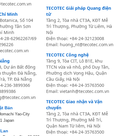
@tecotec.com.vn
TECOTEC Giải pháp Quang điện
Chí Minh
tử
Botanica, Số 104
Tầng 2, Tòa nhà CT3A, KĐT Mễ
Phường Tân Sơn
Trì Thượng, Phường Từ Liêm, Hà
hí Minh
Nội
84-28-62962267/69
Điện thoại: +84-24-32123008
6296226
Email: huong_nt@tecotec.com.vn
ecotec.com.vn
TECOTEC Công nghệ
Nẵng
Tầng 9, Tòa CIT, Lô B1E, khu
3, Dự án Bất động
TTCN vừa và nhỏ, phố Duy Tân,
u thuyền Đà Nẵng,
Phường dịch Vọng Hậu, Quận
rà, TP. Đà Nẵng
Cầu Giấy, Hà Nội
84-236-3899366
Điện thoại:
+84-24-35763500
-3899386
Email: vietanh@tecotec.com.vn
g@tecotec.com.vn
TECOTEC Giao nhận và Vận
chuyển
ật Bản
Tầng 2, Tòa nhà CT3A, KĐT Mễ
Homachi Yao-City
Trì Thượng, Phường Mễ Trì,
1 Japan
Quận Nam Từ liêm, Hà Nội
 Lan
Điện thoại: +84-24-35763500