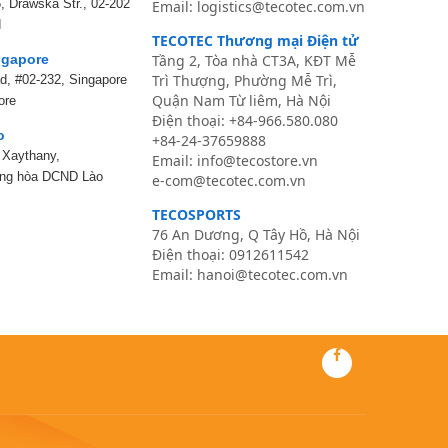
, Drawska Str., 02-202
Email: logistics@tecotec.com.vn
d
TECOTEC Thương mại Điện tử
gapore
Tầng 2, Tòa nhà CT3A, KĐT Mễ
Trì Thượng, Phường Mễ Trì,
ad, #02-232, Singapore
Quận Nam Từ liêm, Hà Nội
ore
Điện thoại:
+84-966.580.080
o
+84-24-37659888
, Xaythany,
Email:
info@tecostore.vn
ộng hòa DCND Lào
e-com@tecotec.com.vn
TECOSPORTS
76 An Dương, Q Tây Hồ, Hà Nội
Điện thoại: 0
912611542
Email:
hanoi@tecotec.com.vn