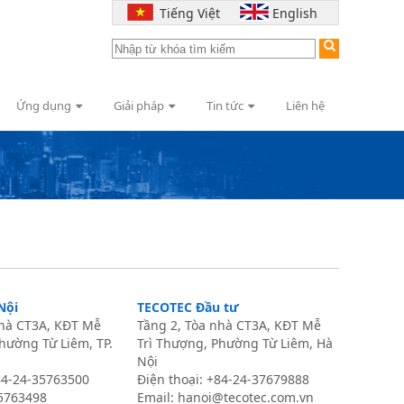
Tiếng Việt
English
Ứng dụng
Giải pháp
Tin tức
Liên hệ
Nội
TECOTEC Đầu tư
nhà CT3A, KĐT Mễ
Tầng 2, Tòa nhà CT3A, KĐT Mễ
hường Từ Liêm, TP.
Trì Thượng, Phường Từ Liêm, Hà
Nội
+84-24-35763500
Điện thoại: +84-24-37679888
35763498
Email:
hanoi@tecotec.com.vn