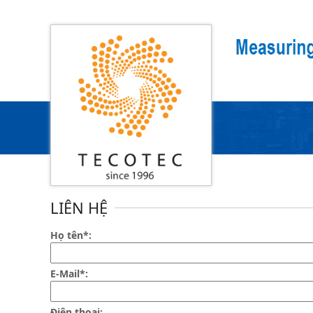
Search
Trang chủ
LIÊN HỆ
Họ tên*:
E-Mail*:
Điện thoại: