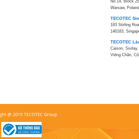
No.14, Block 25
Warsaw, Polan
TECOTEC Sin
183 Stirling Ro
140183, Singap
TECOTEC Là
Caison, Sivilay
Viêng Chăn, C
ght @ 2015 TECOTEC Group