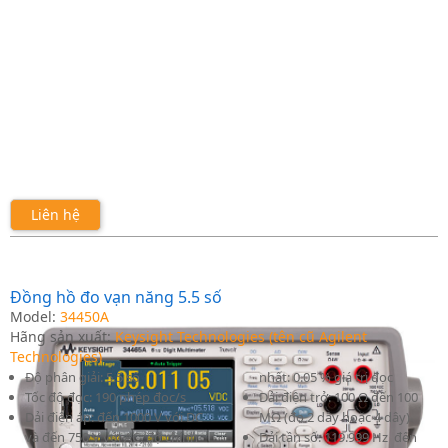
Liên hệ
Đồng hồ đo vạn năng 5.5 số
Model:
34450A
Hãng sản xuất:
Keysight Technologies (tên cũ Agilent
Technologies)
Độ phân giải: 5.5 số
nhất: 0.05 % giá trị đọc
Tốc độ đọc: 190 phép đọc/s
Dải điện trở: 100 Ω đến 100
Dải điện áp: đến 1000 V với DC
MΩ (đo 2 dây hoặc 4 dây)
và đến 750 V với AC; độ chính
Dải tần số: 119.999 Hz đến