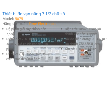
Thiết bị đo vạn năng 7 1/2 chữ số
Model:
5075
Hãng sản xuất:
Time Electronics
Độ phân giải tùy chỉnh đến
Điện trở: 10nΩ~ 1GΩ; Độ
7,5 số
chính xác đến 30 ppm
Điện áp AC/DC 10/100nV ~
Dải đo điện dung: 0 - 300 µF;
3/10kV; Độ chính xác đến 18
Độ chính xác đến 0,25%
ppm
Tần số: 1Hz ~ 100kHz.
Dòng AC/DC 3uA ~ 30A; Độ
chính xác đến 100 ppm