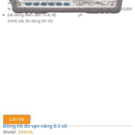
xác điện áp DC tốt nhất: 0.015
1.19999 MHz
% giá trị đọc
Đo điện dung: 1 nF đến 10,000
Dải dòng điện: đến 10 A; độ
μF
chính xác đo dòng DC tốt
Liên hệ
Đồng hồ đo vạn năng 6.5 số
Model:
34465A