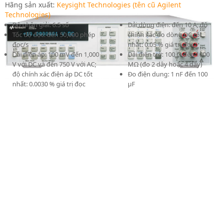
Hãng sản xuất:
Keysight Technologies (tên cũ Agilent
Technologies)
Độ phân giải: 6.5 số
Dải dòng điện: đến 10 A; độ
Tốc độ đọc: đến 50,000 phép
chính xác đo dòng DC tốt
đọc/s
nhất: 0.05 % giá trị đọc
Dải điện áp: 100 mV đến 1,000
Dải điện trở: 100 Ω đến 1000
V với DC và đến 750 V với AC;
MΩ (đo 2 dây hoặc 4 dây)
độ chính xác điện áp DC tốt
Đo điện dung: 1 nF đến 100
nhất: 0.0030 % giá trị đọc
µF