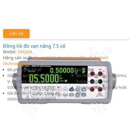
Liên hệ
Đồng hồ đo vạn năng 7.5 số
Model:
34420A
Hãng sản xuất:
Keysight Technologies (tên cũ Agilent
Technologies)
Độ phân giải: 7.5 số
giá trị đọc
Dải điện áp DC: 1 mV đến 100
Đo nhiễu điện áp: 1.3 nVrms,
V; độ chính xác tốt nhất:
8 nVpp tại dải 1 mV
0.0030 % giá trị đọc tại 10 V
Phương pháp đo: 2 dây hoặc
Dải điện trở: 1 Ω đến 1 MΩ; độ
4 dây
chính xác tốt nhất: 0.0060 %