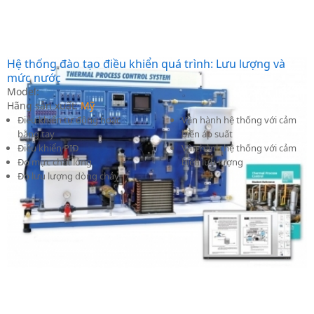
Hệ thống đào tạo điều khiển quá trình: Lưu lượng và
mức nước
Model:
Hãng sản xuất:
Mỹ
Điều khiển tự động hoặc
Vận hành hệ thống với cảm
bằng tay
biến áp suất
Điều khiển PID
Vận hành hệ thống với cảm
Đo mực chất lỏng
biến lưu lượng
Đo lưu lượng dòng chảy