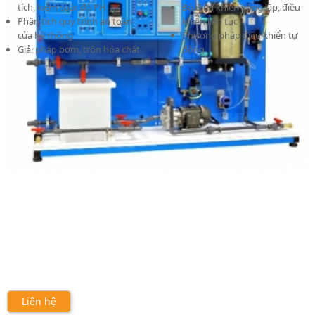
tích, kiểm soát độ PH
Bộ điều khiển vòng lặp, điều
Phân tích quy trình an toàn
khiển liên tục
của hệ thống
Phương pháp điều khiển tự
Giải pháp bơm, trộn hóa chất
động
Liên hệ