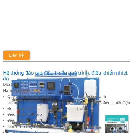
Liên hệ
Hệ thống đào tạo điều khiển quá trình: điều khiển nhiệt
độ
Model:
Hãng sản xuất:
Mỹ
Quy trình an toàn của hệ
Thiết bị làm lạnh
thống
RTD, cặp nhiệt điện, nhiệt điện
Đo lường nhiệt độ
trở.
Điều khiển nhiệt độ
Điều khiển PID
Khái niệm truyền nhiệt
Quá trình trao đổi nhiệt