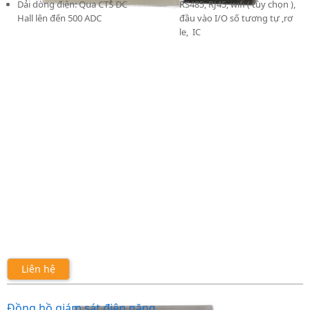
Dải dòng điện: Qua CTS DC
RS485, RJ45, wifi ( tùy chọn ),
Hall lên đến 500 ADC
đầu vào I/O số tương tự ,rơ
le, IC
Liên hệ
Đồng hồ giám sát điện năng