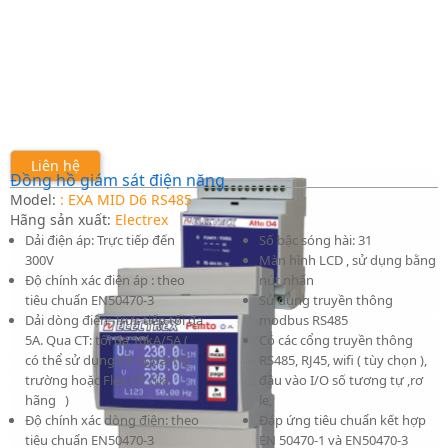
Liên hệ
Đồng hồ giám sát điện năng
Model:
: EXA MID D6 RS485
Hãng sản xuất:
Electrex
Dải điện áp: Trực tiếp đến
Số bậc sóng hài: 31
300V
Màn hình LCD , sử dụng bằng
Độ chính xác điện áp : theo
nút nhấn
tiêu chuẩn EN50470-3
Sử dụng truyền thông
Dải dòng điện: Trực tiếp tối đa
modbus RS485
5A. Qua CT: tối đa 10kA/5A (
Có các cổng truyền thông
có thể sử dụng CT ngoài thị
RS485, RJ45, wifi ( tùy chọn ),
trường hoặc Flex CT của
đầu vào I/O số tương tự ,rơ
hãng )
le,
Độ chính xác dòng điện: theo
Đáp ứng tiêu chuẩn kết hợp
tiêu chuẩn EN50470-3
EN 50470-1 và EN50470-3