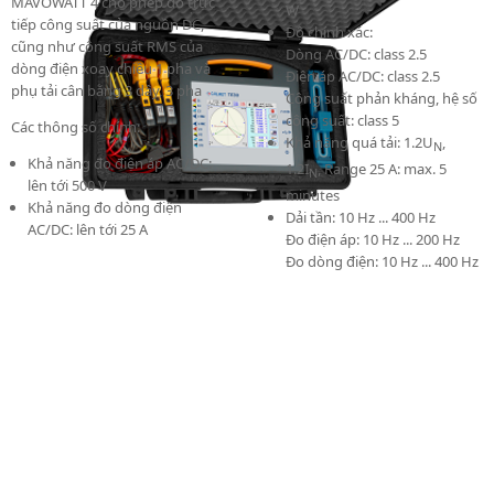
MAVOWATT 4 cho phép đo trực
W
tiếp công suất của nguồn DC,
Độ chính xác:
cũng như công suất RMS của
Dòng AC/DC: class 2.5
dòng điện xoay chiều 1 pha và
Điện áp AC/DC: class 2.5
phụ tải cân bằng 3 dây, 3 pha
Công suất phản kháng, hệ số
công suất: class 5
Các thông số chính:
Khả năng quá tải: 1.2U
,
N
Khả năng đo điện áp AC/DC:
1.2I
, Range 25 A: max. 5
N
lên tới 500 V
minutes
Khả năng đo dòng điện
Dải tần: 10 Hz ... 400 Hz
AC/DC: lên tới 25 A
Đo điện áp: 10 Hz ... 200 Hz
Đo dòng điện: 10 Hz ... 400 Hz