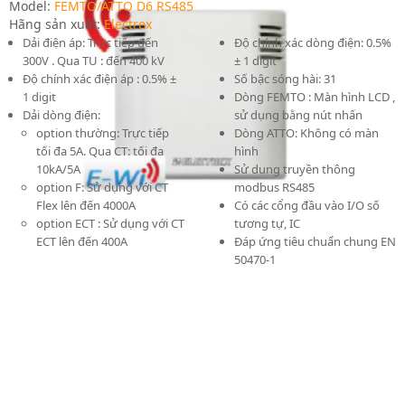
Model:
FEMTO/ATTO D6 RS485
Hãng sản xuất:
Electrex
Dải điện áp: Trực tiếp đến
Độ chính xác dòng điện: 0.5%
300V . Qua TU : đến 400 kV
± 1 digit
Độ chính xác điện áp : 0.5% ±
Số bậc sóng hài: 31
1 digit
Dòng FEMTO : Màn hình LCD ,
Dải dòng điện:
sử dụng bằng nút nhấn
option thường: Trực tiếp
Dòng ATTO: Không có màn
tối đa 5A. Qua CT: tối đa
hình
10kA/5A
Sử dụng truyền thông
option F: Sử dụng với CT
modbus RS485
Flex lên đến 4000A
Có các cổng đầu vào I/O số
option ECT : Sử dụng với CT
tương tự, IC
ECT lên đến 400A
Đáp ứng tiêu chuẩn chung EN
50470-1