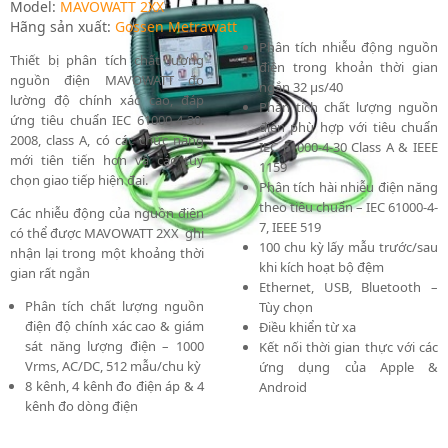
Model:
MAVOWATT 2XX
Hãng sản xuất:
Gossen Metrawatt
Phân tích nhiễu động nguồn
Thiết bị phân tích chất lượng
điện trong khoản thời gian
nguồn điện MAVOWATT đo
ngắn 32 μs/40
lường độ chính xác cao, đáp
Phân tích chất lượng nguồn
ứng tiêu chuẩn IEC 61000-4-30:
điện phù hợp với tiêu chuẩn
2008, class A, có các chức năng
IEC 61000-4-30 Class A & IEEE
mới tiên tiến hơn và các tùy
1159
chọn giao tiếp hiện đại.
Phân tích hài nhiễu điện năng
theo tiêu chuẩn – IEC 61000-4-
Các nhiễu động của nguồn điện
7, IEEE 519
có thể được MAVOWATT 2XX ghi
100 chu kỳ lấy mẫu trước/sau
nhận lại trong một khoảng thời
khi kích hoạt bộ đệm
gian rất ngắn
Ethernet, USB, Bluetooth –
Phân tích chất lượng nguồn
Tùy chọn
điện độ chính xác cao & giám
Điều khiển từ xa
sát năng lượng điện – 1000
Kết nối thời gian thực với các
Vrms, AC/DC, 512 mẫu/chu kỳ
ứng dụng của Apple &
8 kênh, 4 kênh đo điện áp & 4
Android
kênh đo dòng điện