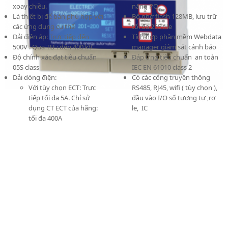
xoay chiều.
năng PQ
Là thiết bị để bàn phù hợp với
Bộ nhớ flash 128MB, lưu trữ
các ứng dụng cụ thể
tối đa 255 file
Dải điện áp: Trực tiếp đến
Tích hợp phần mềm Webdata
500V . Qua TU : đến 400 kV
manager giám sát cảnh báo
Độ chính xác đạt tiêu chuẩn
Đáp ứng tiêu chuẩn an toàn
05S class
IEC EN 61010 class 2
Dải dòng điện:
Có các cổng truyền thông
Với tùy chọn ECT: Trực
RS485, RJ45, wifi ( tùy chọn ),
tiếp tối đa 5A. Chỉ sử
đầu vào I/O số tương tự ,rơ
dụng CT ECT của hãng:
le, IC
tối đa 400A