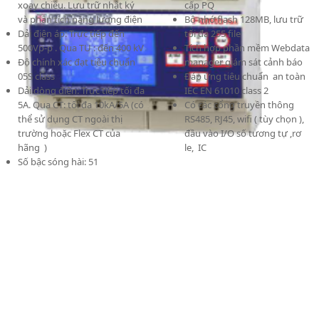
xoay chiều. Lưu trữ nhật ký
cấp PQ
và phân tích năng lượng điện
Bộ nhớ flash 128MB, lưu trữ
Dải điện áp: Trực tiếp đến
tối đa 255 file
500Vp-p . Qua TU : đến 400 kV
Tích hợp phần mềm Webdata
Độ chính xác đạt tiêu chuẩn
manager giám sát cảnh báo
05S class
Đáp ứng tiêu chuẩn an toàn
Dải dòng điện: Trực tiếp tối đa
IEC EN 61010 class 2
5A. Qua CT: tối đa 10kA/5A (có
Có các cổng truyền thông
thể sử dụng CT ngoài thị
RS485, RJ45, wifi ( tùy chọn ),
trường hoặc Flex CT của
đầu vào I/O số tương tự ,rơ
hãng )
le, IC
Số bậc sóng hài: 51