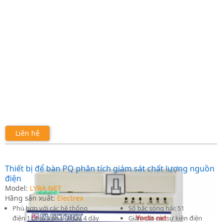
Liên hệ
Thiết bị để bàn PQ phân tích giám sát chất lượng nguồn
điện
Model:
LYRA NET
Hãng sản xuất:
Electrex
Phù hợp với các hệ thống
Số bậc sóng hài: 51
điện 1 pha, 3 pha -3 dây 4 dây
Giám sát các sự kiện điện