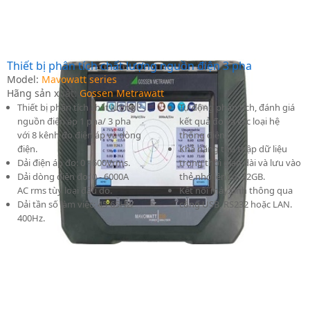
Thiết bị phân tích chất lượng nguồn điện 3 pha
Model:
Mavowatt series
Hãng sản xuất:
Gossen Metrawatt
Thiết bị phân tích chất lượng
Tự động phân tích, đánh giá
nguồn điện áp 1 pha/ 3 pha
kết quả đo và các loại hệ
với 8 kênh đo điện áp và dòng
thống điện.
điện.
Khả năng thu thập dữ liệu
Dải điện áp đo: 0 - 600Vrms.
trong thời gian dài và lưu vào
Dải dòng điện đo: 0 - 6000A
thẻ nhớ lên tới 32GB.
AC rms tùy loại đầu đo.
Kết nối máy tính thông qua
Dải tần số làm việc: 45-65Hz/
cổng USB, RS232 hoặc LAN.
400Hz.