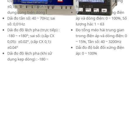
0,05): ±0,05%, (cấp CX 0,1):
Pha: -180 ~ +180°, Số lượng
±0,1%; lên đến 3000A khi sử
hài: 1 ~ 63
dụng cùng biến dòng
Đo tổng méo hài trong điện
Dải đo tần số: 40 ~ 70Hz; sai
áp và dòng điện: 0 ~ 100%, Số
số: 0,01Hz
lượng hài: 1 ~ 63
Dải đo độ lệch pha (trực tiếp) :
Đo tổng méo hài trung gian
-180 ~ +180°; sai số: (cấp CX
trong điện áp và dòng điện: 0
0,05): ±0.02°, (cấp CX 0,1):
~ 15%, Tần số: 40 ~ 3200Hz
±0.04°
Dải đo độ bất đối xứng điện
Dải đo độ lệch pha (khi sử
áp: 0 ~ 100%
dụng kẹp dòng) : -180 ~