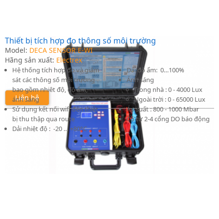
Thiết bị tích hợp đo thông số môi trường
Model:
DECA SENSOR E-WI
Hãng sản xuất:
Electrex
Hệ thống tích hợp đo và giám
Dải độ ẩm: 0…100%
sát các thông số môi trường
Ánh sáng
bao gồm nhiêt độ, độ ẩm,
Trong nhà : 0 - 4000 Lux
Liên hệ
ánh sáng
Ngoài trời : 0 - 65000 Lux
Sử dụng kết nối wifi đến thiết
Áp suất : 800 - 1000 Mbar
bị thu thập qua route
Có từ 2-4 cổng DO báo động
Dải nhiệt độ : -20 … +80°C