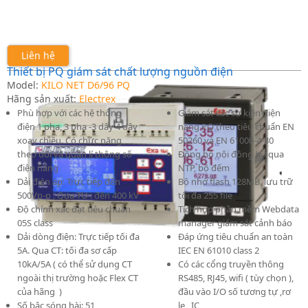
Liên hệ
Thiết bị PQ giám sát chất lượng nguồn điện
Model:
KILO NET D6/96 PQ
Hãng sản xuất:
Electrex
Phù hợp với các hệ thống
Giám sát các sự kiện điện
điện 1 pha, 3 pha -3 dây 4 dây
năng PQ theo tiêu chuẩn EN
xoay chiều. Có chức năng
50260 và EN 61000-4-30
theo dõi và quản lí thông số
Đồng hồ nội đồng bộ qua
điện năng
NTP, bộ đếm
Dải điện áp: Trực tiếp đến
Bộ nhớ flash 128MB, lưu trữ
500Vp-p . Qua TU : đến 400 kV
tối đa 255 file
Độ chính xác đạt tiêu chuẩn
Tích hợp phần mềm Webdata
05S class
manager giám sát cảnh báo
Dải dòng điện: Trực tiếp tối đa
Đáp ứng tiêu chuẩn an toàn
5A. Qua CT: tối đa sơ cấp
IEC EN 61010 class 2
10kA/5A ( có thể sử dụng CT
Có các cổng truyền thông
ngoài thị trường hoặc Flex CT
RS485, RJ45, wifi ( tùy chọn ),
của hãng )
đầu vào I/O số tương tự ,rơ
Số bậc sóng hài: 51
le, IC