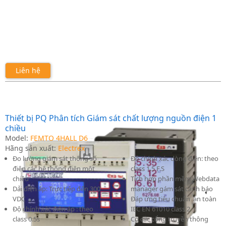
Liên hệ
Thiết bị PQ Phân tích Giám sát chất lượng nguồn điện 1
chiều
Model:
FEMTO 4HALL D6
Hãng sản xuất:
Electrex
Đo lường giám sát thông số
Độ chính xác dòng điện: theo
điện các hệ thống điện một
class 1.5 F.S
chiều
Tích hợp phần mềm Webdata
Dải điện áp: Trực tiếp đến 300
manager gám sát cảnh báo
VDC
Đáp ứng tiêu chuẩn an toàn
Độ chính xác điện áp : theo
IEC EN 61010 class 2
class 0.5s
Có các cổng truyền thông