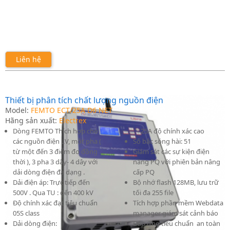
Liên hệ
Thiết bị phân tích chất lượng nguồn điện
Model:
FEMTO ECT/25A D6 NET
Hãng sản xuất:
Electrex
Dòng FEMTO Thích hợp cho
25A độ chính xác cao
các nguồn điện LV, một pha (
Số bậc sóng hài: 51
từ một đến 3 điểm đo đồng
Giám sát các sự kiện điện
thời ), 3 pha 3 dây- 4 dây với
năng PQ với phiên bản nâng
dải dòng điện đa dạng .
cấp PQ
Dải điện áp: Trực tiếp đến
Bộ nhớ flash 128MB, lưu trữ
500V . Qua TU : đến 400 kV
tối đa 255 file
Độ chính xác đạt tiêu chuẩn
Tích hợp phần mềm Webdata
05S class
manager giám sát cảnh báo
Dải dòng điện:
Đáp ứng tiêu chuẩn an toàn