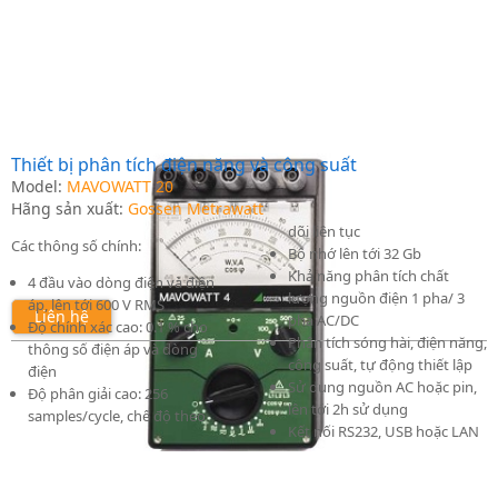
Thiết bị phân tích điện năng và công suất
Model:
MAVOWATT 20
Hãng sản xuất:
Gossen Metrawatt
dõi liên tục
Các thông số chính:
Bộ nhớ lên tới 32 Gb
Khả năng phân tích chất
4 đầu vào dòng điện và điện
lượng nguồn điện 1 pha/ 3
áp, lên tới 600 V RMS
Liên hệ
pha AC/DC
Độ chính xác cao: 0.1 % cho
Phân tích sóng hài, điện năng,
thông số điện áp và dòng
công suất, tự động thiết lập
điện
Sử dụng nguồn AC hoặc pin,
Độ phân giải cao: 256
lên tới 2h sử dụng
samples/cycle, chế độ theo
Kết nối RS232, USB hoặc LAN