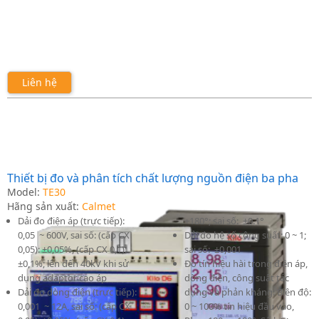
Liên hệ
Thiết bị đo và phân tích chất lượng nguồn điện ba pha
Model:
TE30
Hãng sản xuất:
Calmet
Dải đo điện áp (trực tiếp):
+180°; sai số: ±0.1°
0,05 ~ 600V, sai số: (cấp CX
Dải đo hệ số công suất: 0 ~ 1;
0,05): ±0,05%, (cấp CX 0,1):
sai số: ±0,001
±0,1%; lên đến 40kV khi sử
Đo tín hiệu hài trong điện áp,
dụng adaptor cao áp
dòng điện, công suất tác
Dải đo dòng điện (trực tiếp):
dụng và phản kháng: Biên độ:
0,001 ~ 12A, sai số: (cấp CX
0 ~ 100% tín hiệu đầu vào,