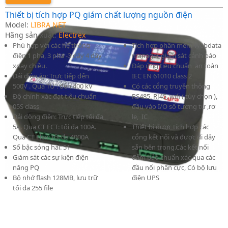
Thiết bị tích hợp PQ giám chất lượng nguồn điện
Model:
LIBRA NET
Hãng sản xuất:
Electrex
Phù hợp với các hệ thống
Tích hợp phần mềm Webdata
điện 1 pha, 3 pha -3 dây 4 dây
manager giám sát cảnh báo
xoay chiều.
Đáp ứng tiêu chuẩn an toàn
Dải điện áp: Trực tiếp đến
IEC EN 61010 class 2
500V . Qua TU : đến 400 kV
Có các cổng truyền thông
Độ chính xác đạt tiêu chuẩn
RS485, RJ45, wifi ( tùy chọn ),
05S class
đầu vào I/O số tương tự ,rơ
Dải dòng điện: Trực tiếp tối đa
le, IC
5A. Qua CT ECT: tối đa 100A.
Thiết bị được tích hợp các
Qua CT Flex: tối đa 4000A
cổng kết nối và được đi dây
Số bậc sóng hài: 51
sẵn bên trong.Các kết nối
Giám sát các sự kiện điện
đảm bảo chuẩn xác qua các
năng PQ
đầu nối phân cực, Có bộ lưu
Bộ nhớ flash 128MB, lưu trữ
điện UPS
tối đa 255 file