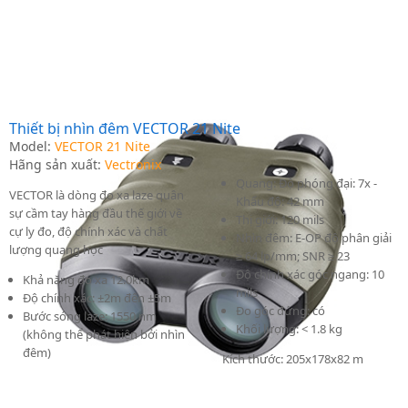
Thiết bị nhìn đêm VECTOR 21 Nite
Model:
VECTOR 21 Nite
Hãng sản xuất:
Vectronix
Quang: Độ phóng đại: 7x -
VECTOR là dòng đo xa laze quân
Khẩu độ: 42 mm
sự cầm tay hàng đầu thế giới về
Thị giới: 120 mils
cự ly đo, độ chính xác và chất
Nhìn đêm: E-OP độ phân giải
lượng quang học
≥ 64 lp/mm; SNR ≥ 23
Độ chính xác góc ngang: 10
Khả năng đo xa 12.0km
mils
Độ chính xác: ±2m đến ±5m
Đo góc đứng: có
Bước sóng laze: 1550 nm
Khối lượng: < 1.8 kg
(không thể phát hiện bởi nhìn
đêm)
Kích thước: 205x178x82 m