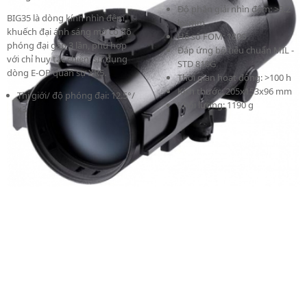
Độ phân giải nhìn đêm: >3.2
BIG35 là dòng kính nhìn đêm
lp/mm
khuếch đại ánh sáng mờ có độ
Hệ số FOM: 1800
phóng đại gấp 3 lần, phù hợp
Đáp ứng bộ tiêu chuẩn MIL -
với chỉ huy tác chiến, sử dụng
STD 810G
dòng E-OP quân sự XR5.
Thời gian hoạt động: >100 h
Kích thước: 205x153x96 mm
Thị giới/ độ phóng đại: 12.5°/
Khối lượng: 1190 g
x3