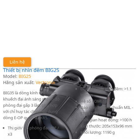
Liên hệ
Thiết bị nhìn đêm BIG25
Model:
BIG25
Hãng sản xuất:
Vectronix
Độ phân giải nhìn đêm: >1.1
BIG35 là dòng kính nhìn đêm
lp/mm
khuếch đại ánh sáng mờ có độ
Hệ số FOM: 1800
phóng đại gấp 3 lần, phù hợp
Đáp ứng bộ tiêu chuẩn MIL -
với chỉ huy tác chiến, sử dụng
STD 810G
dòng E-OP quân sự XR5.
Thời gian hoạt động: >100 h
Kích thước: 205x153x96 mm
Thị giới/ độ phóng đại: 40° /
Khối lượng: 1190 g
x3