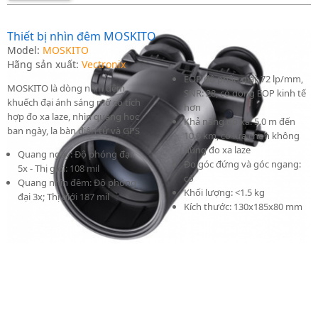
Thiết bị nhìn đêm MOSKITO
Model:
MOSKITO
Hãng sản xuất:
Vectronix
EOP độ phân giải: 72 lp/mm,
MOSKITO là dòng nhìn đêm
SNR: 28, có dòng EOP kinh tế
khuếch đại ánh sáng mờ có tích
hơn
hợp đo xa laze, nhìn quang học
Khả năng đo xa: 5.0 m đến
ban ngày, la bàn điện tử và GPS
10.0 km, có lựa chọn không
dùng đo xa laze
Quang ngày: Độ phóng đại:
Đo góc đứng và góc ngang:
5x - Thị giới: 108 mil
có
Quang nhìn đêm: Độ phóng
Khối lượng: <1.5 kg
đại 3x; Thị giới 187 mil
Kích thước: 130x185x80 mm