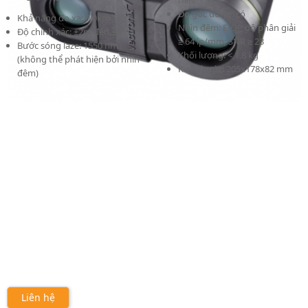
mils
Đo góc đứng: có
Khả năng đo xa: 6.0km
Nhìn đêm: E-OP độ phân giải
Độ chính xác: ±2m đến ±5m
≥ 64 lp/mm; SNR ≥ 23
Bước sóng laze: 1550 nm
Khối lượng: < 1.8 kg
(không thể phát hiện bởi nhìn
Kích thước: 205x178x82 mm
đêm)
Liên hệ