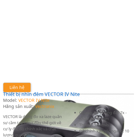
Liên hệ
Thiết bị nhìn đêm VECTOR IV Nite
Model:
VECTOR IV Nite
Hãng sản xuất:
Vectronix
Quang: Độ phóng đại: 7x -
VECTOR là dòng đo xa laze quân
Khẩu độ: 42 mm
sự cầm tay hàng đầu thế giới về
Thị giới: 120 mils
cự ly đo, độ chính xác và chất
Độ chính xác góc ngang: 10
lượng quang học