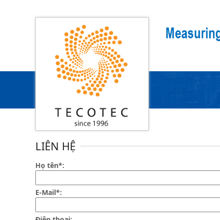
Search
Trang chủ
LIÊN HỆ
Họ tên*:
E-Mail*:
Điện thoại: