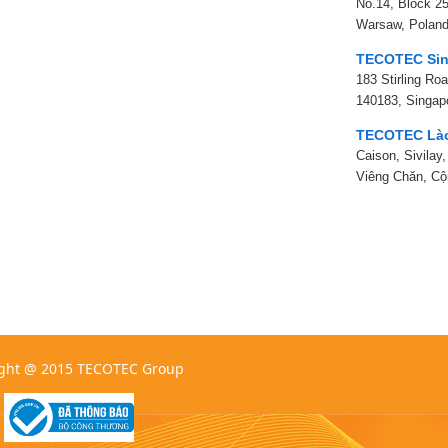
No.14, Block 25
Warsaw, Polan
TECOTEC Sin
183 Stirling Ro
140183, Singap
TECOTEC Là
Caison, Sivilay
Viêng Chăn, C
ght @ 2015 TECOTEC Group