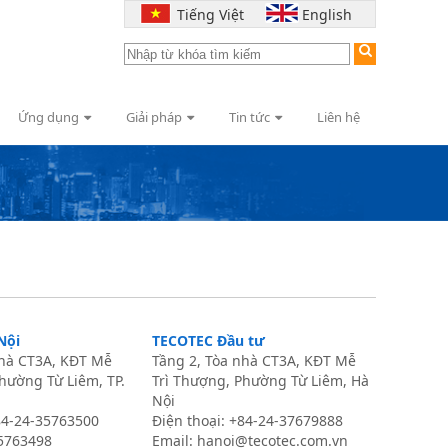
Tiếng Việt
English
Ứng dụng
Giải pháp
Tin tức
Liên hệ
Nội
TECOTEC Đầu tư
nhà CT3A, KĐT Mễ
Tầng 2, Tòa nhà CT3A, KĐT Mễ
hường Từ Liêm, TP.
Trì Thượng, Phường Từ Liêm, Hà
Nội
+84-24-35763500
Điện thoại: +84-24-37679888
35763498
Email:
hanoi@tecotec.com.vn