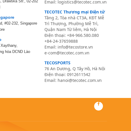
, Drawska Str., 02-202
Email: logistics@tecotec.com.vn
d
TECOTEC Thương mại Điện tử
gapore
Tầng 2, Tòa nhà CT3A, KĐT Mễ
Trì Thượng, Phường Mễ Trì,
ad, #02-232, Singapore
Quận Nam Từ liêm, Hà Nội
ore
Điện thoại:
+84-966.580.080
o
+84-24-37659888
, Xaythany,
Email:
info@tecostore.vn
ộng hòa DCND Lào
e-com@tecotec.com.vn
TECOSPORTS
76 An Dương, Q Tây Hồ, Hà Nội
Điện thoại: 0
912611542
Email:
hanoi@tecotec.com.vn