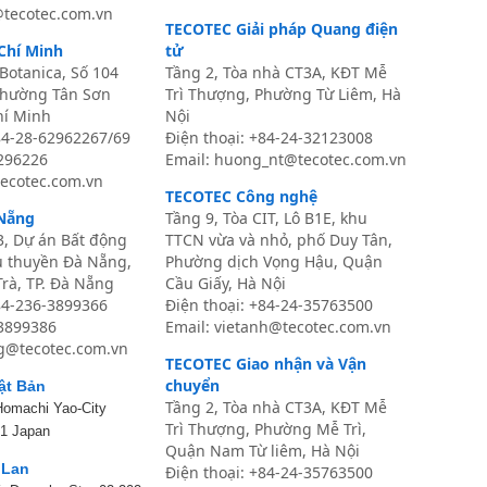
@tecotec.com.vn
TECOTEC Giải pháp Quang điện
Chí Minh
tử
Botanica, Số 104
Tầng 2, Tòa nhà CT3A, KĐT Mễ
Phường Tân Sơn
Trì Thượng, Phường Từ Liêm, Hà
hí Minh
Nội
84-28-62962267/69
Điện thoại: +84-24-32123008
6296226
Email: huong_nt@tecotec.com.vn
ecotec.com.vn
TECOTEC Công nghệ
Nẵng
Tầng 9, Tòa CIT, Lô B1E, khu
3, Dự án Bất động
TTCN vừa và nhỏ, phố Duy Tân,
u thuyền Đà Nẵng,
Phường dịch Vọng Hậu, Quận
rà, TP. Đà Nẵng
Cầu Giấy, Hà Nội
84-236-3899366
Điện thoại:
+84-24-35763500
-3899386
Email: vietanh@tecotec.com.vn
g@tecotec.com.vn
TECOTEC Giao nhận và Vận
chuyển
ật Bản
Tầng 2, Tòa nhà CT3A, KĐT Mễ
Homachi Yao-City
Trì Thượng, Phường Mễ Trì,
1 Japan
Quận Nam Từ liêm, Hà Nội
 Lan
Điện thoại: +84-24-35763500