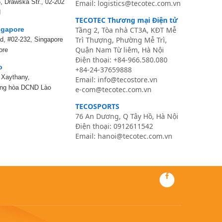
, Drawska Str., 02-202
Email: logistics@tecotec.com.vn
d
TECOTEC Thương mại Điện tử
gapore
Tầng 2, Tòa nhà CT3A, KĐT Mễ
Trì Thượng, Phường Mễ Trì,
ad, #02-232, Singapore
Quận Nam Từ liêm, Hà Nội
ore
Điện thoại:
+84-966.580.080
o
+84-24-37659888
, Xaythany,
Email:
info@tecostore.vn
ộng hòa DCND Lào
e-com@tecotec.com.vn
TECOSPORTS
76 An Dương, Q Tây Hồ, Hà Nội
Điện thoại: 0
912611542
Email:
hanoi@tecotec.com.vn