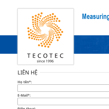
Search
Trang chủ
LIÊN HỆ
Họ tên*:
E-Mail*:
Điện thoại: