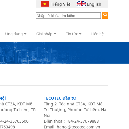
Tiếng Việt
English
Ứng dụng
Giải pháp
Tin tức
Liên hệ
Nội
TECOTEC Đầu tư
nhà CT3A, KĐT Mễ
Tầng 2, Tòa nhà CT3A, KĐT Mễ
hường Từ Liêm, TP.
Trì Thượng, Phường Từ Liêm, Hà
Nội
+84-24-35763500
Điện thoại: +84-24-37679888
35763498
Email:
hanoi@tecotec.com.vn