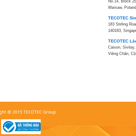
No.14, Block 25
Warsaw, Polan
TECOTEC Sin
183 Stirling Ro
140183, Singap
TECOTEC Là
Caison, Sivilay
Viêng Chăn, C
ght @ 2015 TECOTEC Group