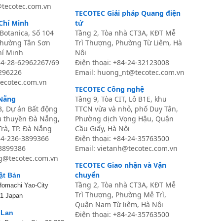
@tecotec.com.vn
TECOTEC Giải pháp Quang điện
Chí Minh
tử
Botanica, Số 104
Tầng 2, Tòa nhà CT3A, KĐT Mễ
Phường Tân Sơn
Trì Thượng, Phường Từ Liêm, Hà
hí Minh
Nội
84-28-62962267/69
Điện thoại: +84-24-32123008
6296226
Email: huong_nt@tecotec.com.vn
ecotec.com.vn
TECOTEC Công nghệ
Nẵng
Tầng 9, Tòa CIT, Lô B1E, khu
3, Dự án Bất động
TTCN vừa và nhỏ, phố Duy Tân,
u thuyền Đà Nẵng,
Phường dịch Vọng Hậu, Quận
rà, TP. Đà Nẵng
Cầu Giấy, Hà Nội
84-236-3899366
Điện thoại:
+84-24-35763500
-3899386
Email: vietanh@tecotec.com.vn
g@tecotec.com.vn
TECOTEC Giao nhận và Vận
chuyển
ật Bản
Tầng 2, Tòa nhà CT3A, KĐT Mễ
Homachi Yao-City
Trì Thượng, Phường Mễ Trì,
1 Japan
Quận Nam Từ liêm, Hà Nội
 Lan
Điện thoại: +84-24-35763500