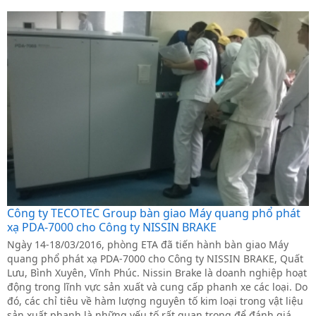
Công ty TECOTEC Group bàn giao Máy quang phổ phát
xạ PDA-7000 cho Công ty NISSIN BRAKE
Ngày 14-18/03/2016, phòng ETA đã tiến hành bàn giao Máy
quang phổ phát xạ PDA-7000 cho Công ty NISSIN BRAKE, Quất
Lưu, Bình Xuyên, Vĩnh Phúc. Nissin Brake là doanh nghiệp hoạt
động trong lĩnh vực sản xuất và cung cấp phanh xe các loại. Do
đó, các chỉ tiêu về hàm lượng nguyên tố kim loại trong vật liệu
sản xuất phanh là những yếu tố rất quan trọng để đánh giá