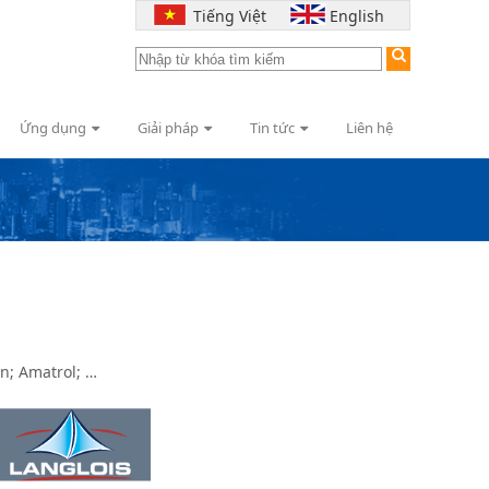
Tiếng Việt
English
Ứng dụng
Giải pháp
Tin tức
Liên hệ
n; Amatrol; …